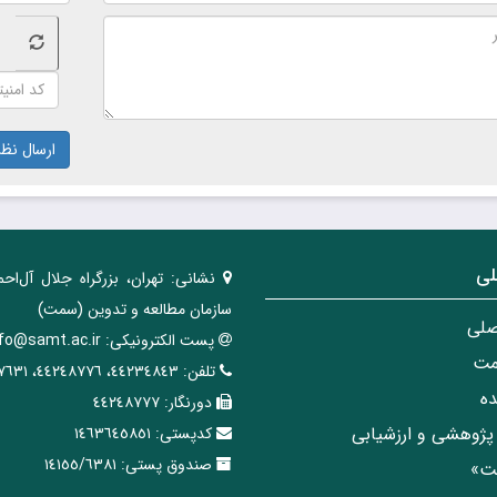
ارسال نظر
لی
نشانی:
تهران، ‌بزرگراه ‌جلال آل‌احم
سازمان مطالعه و تدوین‌ (سمت)
صلی
پست الکترونیکی:
nfo@samt.ac.ir
مت
تلفن:
٤٤٢٣٤٨٤٣، ٤٤٢٤٨٧٧٦، ٤٤٢٤٧٦٣١
ه
دورنگار:
٤٤٢٤٨٧٧٧
پژوهشی و ارزشیابی
کدپستی:
١٤٦٣٦٤٥٨٥١
صندوق پستی:
١٤١٥٥/٦٣٨١
مت»