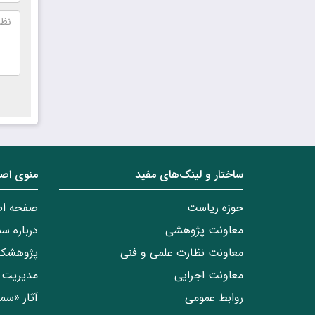
ساختار‌‌ و‌‌ لینک‌های مفید
منوی اص
حوزه ریاست
صفحه ا
معاونت پژوهشی
درباره س
معاونت نظارت علمی و فنی
پژوهشکد
معاونت اجرایی
مدیریت 
روابط عمومی
آثار «س