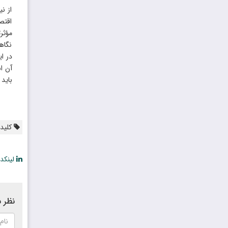
از ن
اقتص
مؤثر
نگاه
در ا
آن ا
باید
کلیدو
لینکد
نظر ش