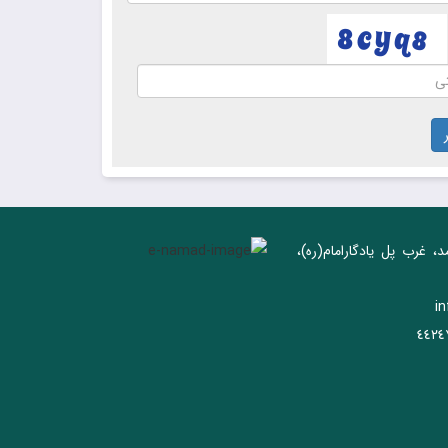
د، غرب پل يادگار‌امام(ره)‌،
i